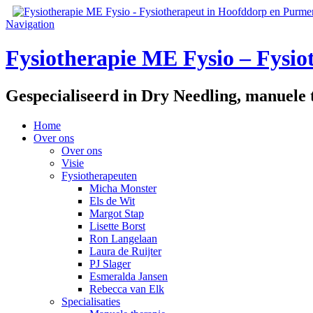
Navigation
Fysiotherapie ME Fysio – Fysi
Gespecialiseerd in Dry Needling, manuele t
Home
Over ons
Over ons
Visie
Fysiotherapeuten
Micha Monster
Els de Wit
Margot Stap
Lisette Borst
Ron Langelaan
Laura de Ruijter
PJ Slager
Esmeralda Jansen
Rebecca van Elk
Specialisaties