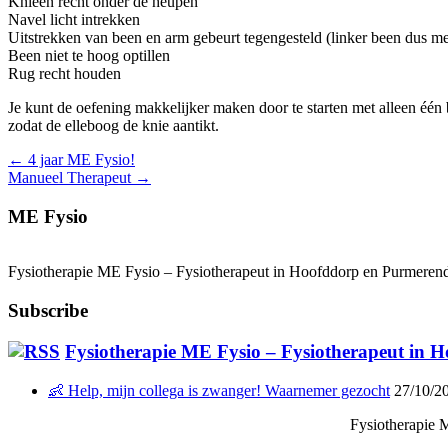
Knieën recht onder de heupen
Navel licht intrekken
Uitstrekken van been en arm gebeurt tegengesteld (linker been dus me
Been niet te hoog optillen
Rug recht houden
Je kunt de oefening makkelijker maken door te starten met alleen één 
zodat de elleboog de knie aantikt.
←
4 jaar ME Fysio!
Manueel Therapeut
→
ME Fysio
Fysiotherapie ME Fysio – Fysiotherapeut in Hoofddorp en Purmerend
Subscribe
Fysiotherapie ME Fysio – Fysiotherapeut in
👶 Help, mijn collega is zwanger! Waarnemer gezocht
27/10/2
Fysiotherapie 