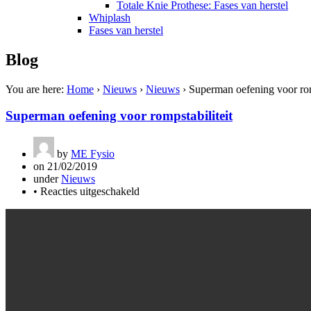
Totale Knie Prothese: Fases van herstel
Whiplash
Fases van herstel
Blog
You are here:
Home
›
Nieuws
›
Nieuws
›
Superman oefening voor rom
Superman oefening voor rompstabiliteit
by
ME Fysio
on
21/02/2019
under
Nieuws
voor
•
Reacties uitgeschakeld
Superman
oefening
voor
rompstabiliteit