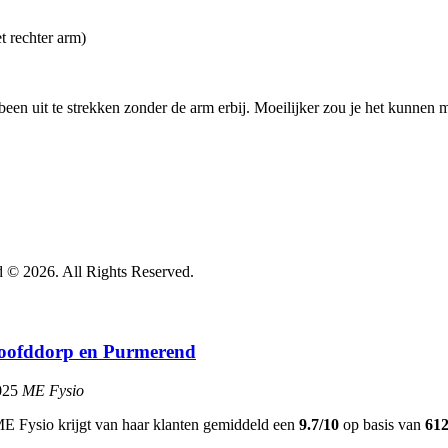
t rechter arm)
been uit te strekken zonder de arm erbij. Moeilijker zou je het kunnen m
 © 2026. All Rights Reserved.
 Hoofddorp en Purmerend
025
ME Fysio
ME Fysio krijgt van haar klanten gemiddeld een
9.7/10
op basis van
61