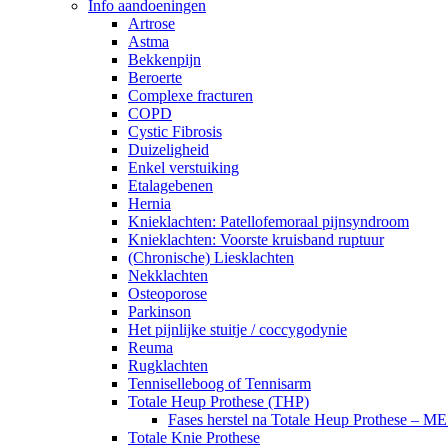
Info aandoeningen
Artrose
Astma
Bekkenpijn
Beroerte
Complexe fracturen
COPD
Cystic Fibrosis
Duizeligheid
Enkel verstuiking
Etalagebenen
Hernia
Knieklachten: Patellofemoraal pijnsyndroom
Knieklachten: Voorste kruisband ruptuur
(Chronische) Liesklachten
Nekklachten
Osteoporose
Parkinson
Het pijnlijke stuitje / coccygodynie
Reuma
Rugklachten
Tenniselleboog of Tennisarm
Totale Heup Prothese (THP)
Fases herstel na Totale Heup Prothese – ME
Totale Knie Prothese