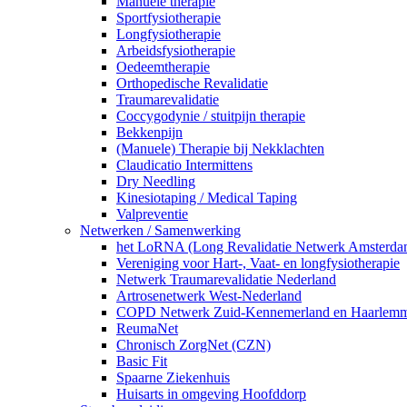
Manuele therapie
Sportfysiotherapie
Longfysiotherapie
Arbeidsfysiotherapie
Oedeemtherapie
Orthopedische Revalidatie
Traumarevalidatie
Coccygodynie / stuitpijn therapie
Bekkenpijn
(Manuele) Therapie bij Nekklachten
Claudicatio Intermittens
Dry Needling
Kinesiotaping / Medical Taping
Valpreventie
Netwerken / Samenwerking
het LoRNA (Long Revalidatie Netwerk Amsterda
Vereniging voor Hart-, Vaat- en longfysiotherapie
Netwerk Traumarevalidatie Nederland
Artrosenetwerk West-Nederland
COPD Netwerk Zuid-Kennemerland en Haarlem
ReumaNet
Chronisch ZorgNet (CZN)
Basic Fit
Spaarne Ziekenhuis
Huisarts in omgeving Hoofddorp