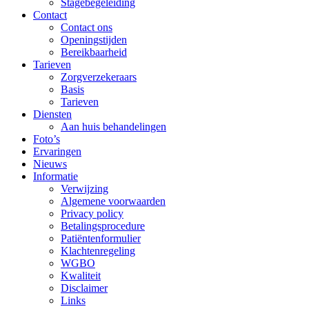
Stagebegeleiding
Contact
Contact ons
Openingstijden
Bereikbaarheid
Tarieven
Zorgverzekeraars
Basis
Tarieven
Diensten
Aan huis behandelingen
Foto’s
Ervaringen
Nieuws
Informatie
Verwijzing
Algemene voorwaarden
Privacy policy
Betalingsprocedure
Patiëntenformulier
Klachtenregeling
WGBO
Kwaliteit
Disclaimer
Links